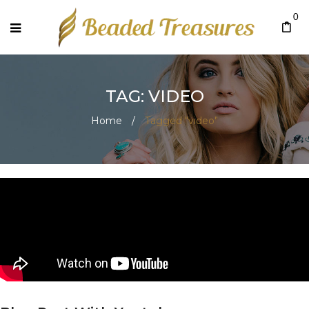
0
TAG: VIDEO
Home
/
Tagged "video"