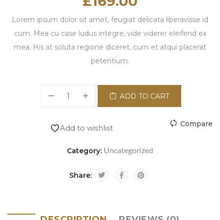
£
169.00
Lorem ipsum dolor sit amet, feugiat delicata liberavisse id
cum. Mea cu case ludus integre, vide viderer eleifend ex
mea. His at soluta regione diceret, cum et atqui placerat
petentium.
ADD TO CART
Compare
Add to wishlist
Uncategorized
Category:
Share:
DESCRIPTION
REVIEWS (0)