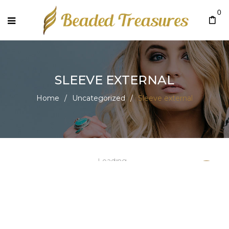
0
SLEEVE EXTERNAL
Home
/
Uncategorized
/
Sleeve external
Loading...
Sale