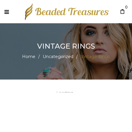
0
VINTAGE RINGS
Home
/
Uncategorized
/
Vintage Rings
Loading...