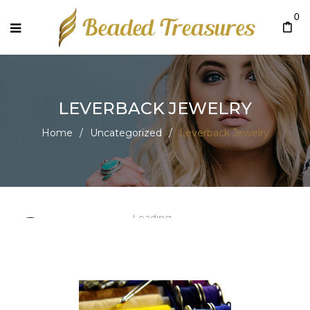
0
LEVERBACK JEWELRY
Home
/
Uncategorized
/
Leverback Jewelry
Loading...
New