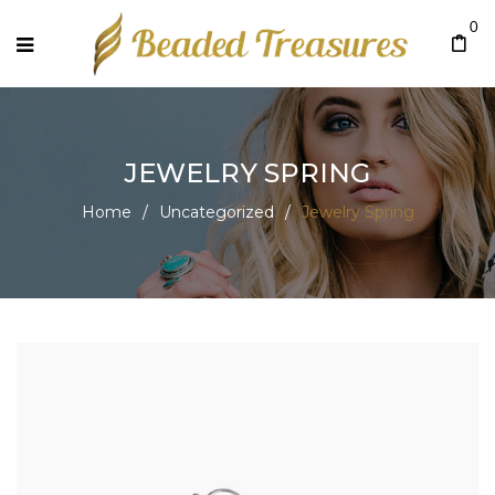
0
JEWELRY SPRING
Home
/
Uncategorized
/
Jewelry Spring