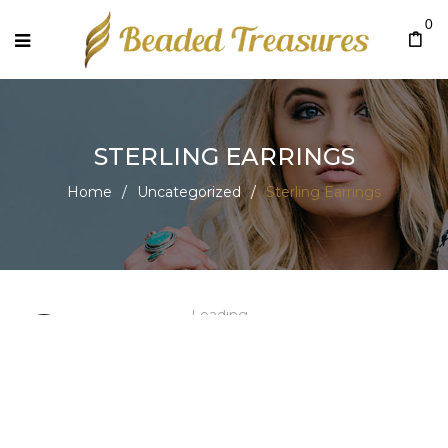
0
STERLING EARRINGS
Home
/
Uncategorized
/
Sterling Earrings
Loading...
New