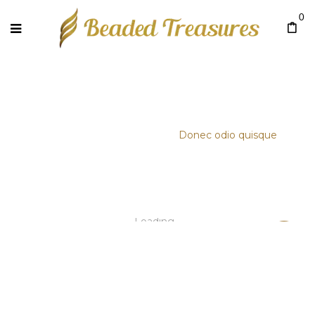
0
DONEC ODIO QUISQUE
Home
/
Uncategorized
/
Donec odio quisque
Loading...
Sale