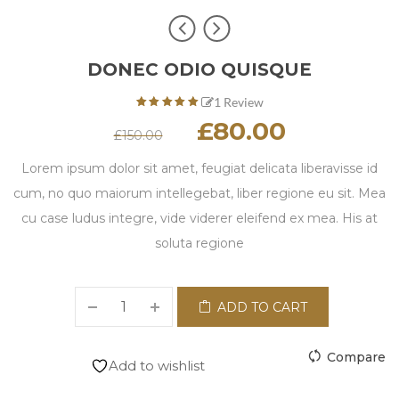
DONEC ODIO QUISQUE
1
Review
5.00
out
£
80.00
of
£
150.00
based
5
on
Lorem ipsum dolor sit amet, feugiat delicata liberavisse id
1
customer
cum, no quo maiorum intellegebat, liber regione eu sit. Mea
rating
cu case ludus integre, vide viderer eleifend ex mea. His at
soluta regione
ADD TO CART
Compare
Add to wishlist