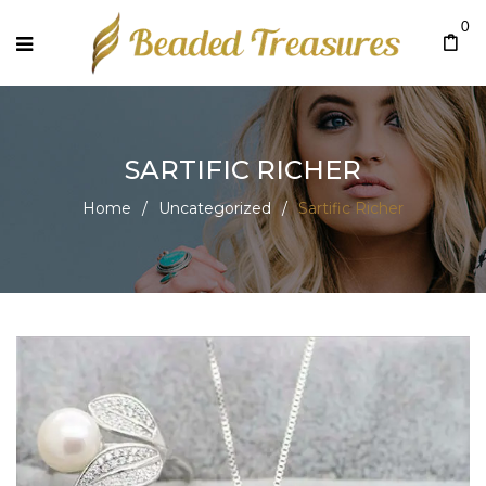
0
SARTIFIC RICHER
Home
/
Uncategorized
/
Sartific Richer