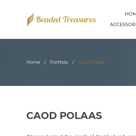
HO
ACCESSOR
Home
/
Portfolio
/
Caod Polaas
CAOD POLAAS