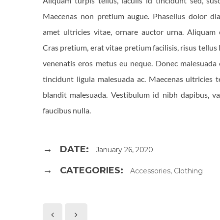
Aliquam turpis tellus, iaculis id tincidunt sed, susc
Maecenas non pretium augue. Phasellus dolor diam
amet ultricies vitae, ornare auctor urna. Aliquam 
Cras pretium, erat vitae pretium facilisis, risus tellus 
venenatis eros metus eu neque. Donec malesuada e
tincidunt ligula malesuada ac. Maecenas ultricies t
blandit malesuada. Vestibulum id nibh dapibus, var
faucibus nulla.
DATE:
January 26, 2020
CATEGORIES:
Accessories
,
Clothing