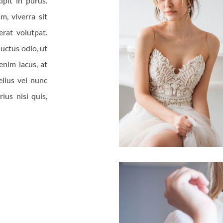
ipit in purus.
, viverra sit
erat volutpat.
luctus odio, ut
nim lacus, at
ellus vel nunc
ius nisi quis,