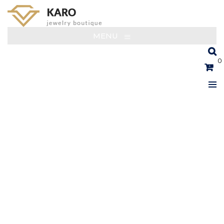
≡
MENU
0